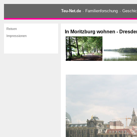
Teu-Net.de
·
Familienforschung
·
Geschic
Reisen
In Moritzburg wohnen - Dresd
Impressionen