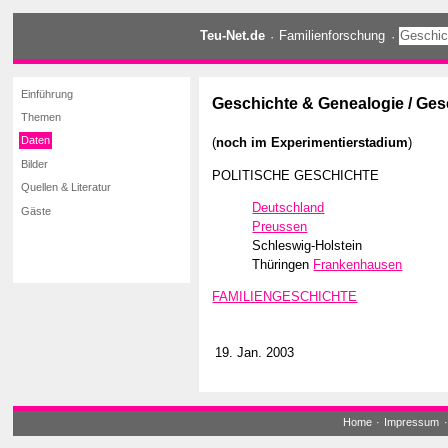
Teu-Net.de
·
Familienforschung
·
Geschic
Einführung
Geschichte & Genealogie / Ges
Themen
Daten
(
noch im Experimentierstadium
)
Bilder
POLITISCHE GESCHICHTE
Quellen & Literatur
Deutschland
Gäste
Preussen
Schleswig-Holstein
Thüringen
Frankenhausen
FAMILIENGESCHICHTE
19. Jan. 2003
Home
·
Impressum