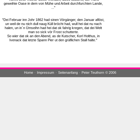
geweihte Oase in dem von Mühe und Arbeit durchfurchten Lande,
..."
"Dei Februar inn Johr 1862 had sinen Vörgänger, den Januar aflöst,
un weil de nu nich dull naug Küll bröcht had, wull hei dat nu nach
halen, un in´n Ümseihn had hei dat ok fahrig kregen, dat dei Welt
man so sick vör Frost schutterte.
So wier dat ok an den Abend, as de Kutscher, Korl Holthus, in
Ivenack dat letzte Spann Pier ut den gräflichen Stall halte."
Home
·
Impressum
·
Seitenanfang
·
Peter Teuthorn
© 2006