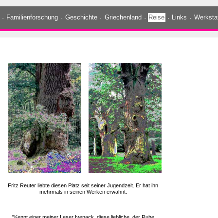
·
Familienforschung
·
Geschichte
·
Griechenland
·
Reise
·
Links
·
Werksta
Fritz Reuter liebte diesen Platz seit seiner Jugendzeit. Er hat ihn
mehrmals in seinen Werken erwähnt.
"Kennt einer meiner Leser Ivenack, diese liebliche, der Ruhe