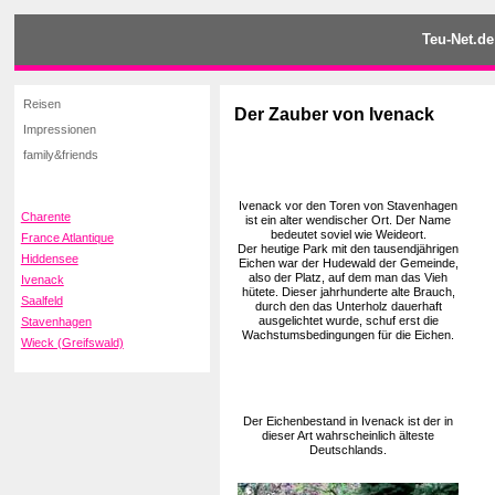
Teu-Net.de
Reisen
Der Zauber von Ivenack
Impressionen
family&friends
Ivenack vor den Toren von Stavenhagen
Charente
ist ein alter wendischer Ort. Der Name
bedeutet soviel wie Weideort.
France Atlantique
Der heutige Park mit den tausendjährigen
Hiddensee
Eichen war der Hudewald der Gemeinde,
also der Platz, auf dem man das Vieh
Ivenack
hütete. Dieser jahrhunderte alte Brauch,
Saalfeld
durch den das Unterholz dauerhaft
ausgelichtet wurde, schuf erst die
Stavenhagen
Wachstumsbedingungen für die Eichen.
Wieck (Greifswald)
Der Eichenbestand in Ivenack ist der in
dieser Art wahrscheinlich älteste
Deutschlands.