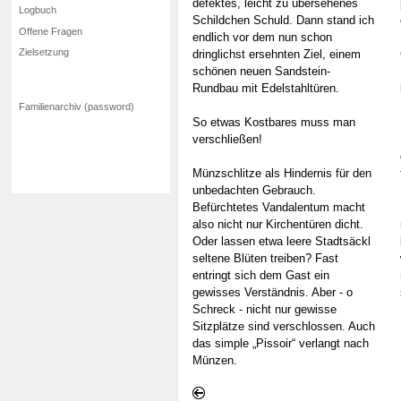
defektes, leicht zu übersehenes
Logbuch
Schildchen Schuld. Dann stand ich
Offene Fragen
endlich vor dem nun schon
Zielsetzung
dringlichst ersehnten Ziel, einem
schönen neuen Sandstein-
Rundbau mit Edelstahltüren.
Familienarchiv (password)
So etwas Kostbares muss man
verschließen!
Münzschlitze als Hindernis für den
unbedachten Gebrauch.
Befürchtetes Vandalentum macht
also nicht nur Kirchentüren dicht.
Oder lassen etwa leere Stadtsäckl
seltene Blüten treiben? Fast
entringt sich dem Gast ein
gewisses Verständnis. Aber - o
Schreck - nicht nur gewisse
Sitzplätze sind verschlossen. Auch
das simple „Pissoir“ verlangt nach
Münzen.