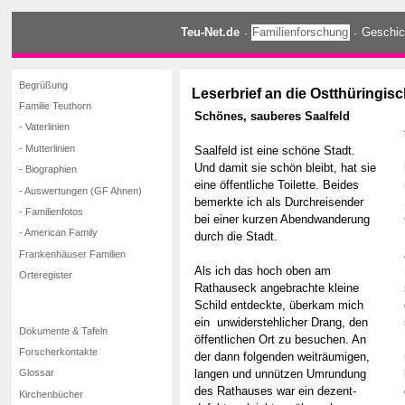
Teu-Net.de
·
Familienforschung
·
Geschic
Begrüßung
Leserbrief an die Ostthüringisc
Familie Teuthorn
Schönes, sauberes Saalfeld
- Vaterlinien
- Mutterlinien
Saalfeld ist eine schöne Stadt.
Und damit sie schön bleibt, hat sie
- Biographien
eine öffentliche Toilette. Beides
- Auswertungen (GF Ahnen)
bemerkte ich als Durchreisender
- Familienfotos
bei einer kurzen Abendwanderung
- American Family
durch die Stadt.
Frankenhäuser Familien
Als ich das hoch oben am
Orteregister
Rathauseck angebrachte kleine
Schild entdeckte, überkam mich
ein unwiderstehlicher Drang, den
Dokumente & Tafeln
öffentlichen Ort zu besuchen. An
Forscherkontakte
der dann folgenden weiträumigen,
langen und unnützen Umrundung
Glossar
des Rathauses war ein dezent-
Kirchenbücher