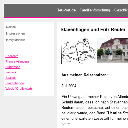
Teu-Net.de
·
Familienforschung
·
Geschic
Reisen
Stavenhagen und Fritz Reuter
Impressionen
family&friends
Charente
France Atlantique
Hiddensee
Ivenack
Aus meinen Reisenotizen:
Saalfeld
Stavenhagen
Juli 2004
Wieck (Greifswald)
Ein Umweg auf meiner Reise von Altent
Schuld daran, dass ich nach Stavenhag
Reutermuseum besuchte, auf einen Lese
neugierig wurde, den Band
"Ut mine St
einen unerwarteten Lesestoff für mein
hatte.