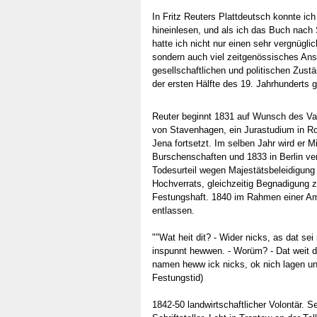
In Fritz Reuters Plattdeutsch konnte ich
hineinlesen, und als ich das Buch nach 
hatte ich nicht nur einen sehr vergnügli
sondern auch viel zeitgenössisches Ans
gesellschaftlichen und politischen Zustä
der ersten Hälfte des 19. Jahrhunderts
Reuter beginnt 1831 auf Wunsch des Va
von Stavenhagen, ein Jurastudium in Ro
Jena fortsetzt. Im selben Jahr wird er M
Burschenschaften und 1833 in Berlin ve
Todesurteil wegen Majestätsbeleidigung
Hochverrats, gleichzeitig Begnadigung 
Festungshaft. 1840 im Rahmen einer Am
entlassen.
""Wat heit dit? - Wider nicks, as dat se
inspunnt hewwen. - Worüm? - Dat weit de
namen heww ick nicks, ok nich lagen un
Festungstid)
1842-50 landwirtschaftlicher Volontär. S