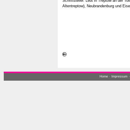
Schriftsteller. Lebt in Treptow an der To
Altentreptow), Neubrandenburg und Eis
Home
·
Impressum